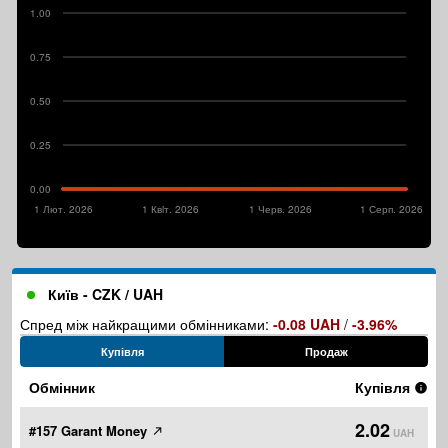
1.00
0.75
0.50
0.25
0.00
1 Лют. 2026
1 Квiт. 2026
1 Черв. 2026
1 Серп. 2026
Київ - CZK / UAH
Спред між найкращими обмінниками:
-0.08 UAH
/
-3.96%
Купівля
Продаж
Обмінник
Купівля
2.02
#157 Garant Money
UAH