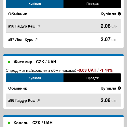
Купівля
Продаж
Обмінник
Купівля
2.08
#96 Гаідур Кеш
UAH
2.07
#97 Ліон Курс
UAH
Житомир - CZK / UAH
Спред між найкращими обмінниками:
-0.03 UAH
/
-1.44%
Купівля
Продаж
Обмінник
Купівля
2.08
#96 Гаідур Кеш
UAH
Ковель - CZK / UAH