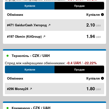
Купівля
Продаж
Обмінник
Купівля
2.10
#471 GaidurCash Ужгород
UAH
1.94
#197 Obmin (KitGroup)
UAH
Тернопіль - CZK / UAH
Спред між найкращими обмінниками:
-0.4 UAH
/
-22.22%
Купівля
Продаж
Обмінник
Купівля
1.80
#296 Money24
UAH
Кременчук - CZK / UAH