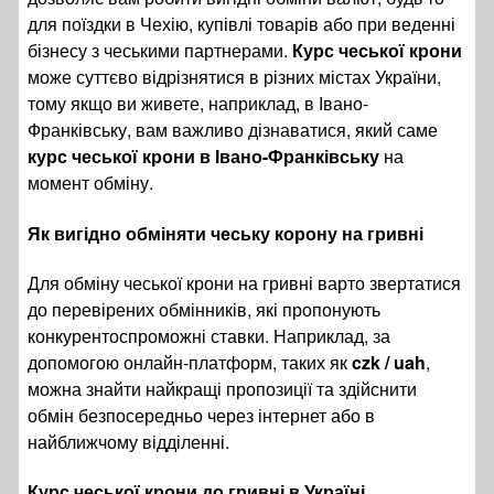
для поїздки в Чехію, купівлі товарів або при веденні
бізнесу з чеськими партнерами.
Курс чеської крони
може суттєво відрізнятися в різних містах України,
тому якщо ви живете, наприклад, в Івано-
Франківську, вам важливо дізнаватися, який саме
курс чеської крони в Івано-Франківську
на
момент обміну.
Як вигідно обміняти чеську корону на гривні
Для обміну чеської крони на гривні варто звертатися
до перевірених обмінників, які пропонують
конкурентоспроможні ставки. Наприклад, за
допомогою онлайн-платформ, таких як
czk / uah
,
можна знайти найкращі пропозиції та здійснити
обмін безпосередньо через інтернет або в
найближчому відділенні.
Курс чеської крони до гривні в Україні