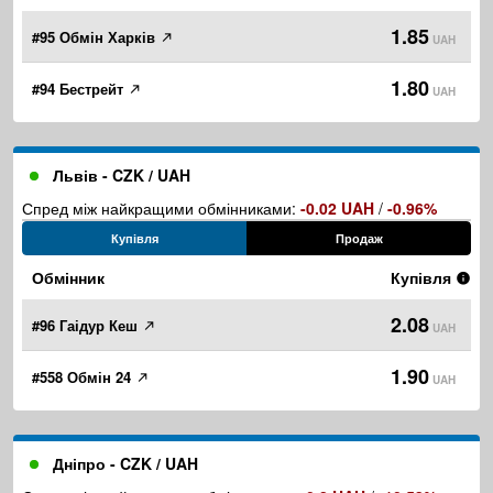
1.85
#95 Обмін Харків
UAH
1.80
#94 Бестрейт
UAH
Львів - CZK / UAH
Спред між найкращими обмінниками:
-0.02 UAH
/
-0.96%
Купівля
Продаж
Обмінник
Купівля
2.08
#96 Гаідур Кеш
UAH
1.90
#558 Обмін 24
UAH
Дніпро - CZK / UAH