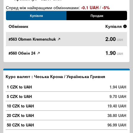
Спред між найкращими обмінниками:
-0.1 UAH
/
-5%
Купівля
Продаж
Обмінник
Купівля
2.00
#563 Obmen Kremenchuk
UAH
1.90
#560 Обмін 24
UAH
Курс валют : Чеська Крона / Українська Гривня
1 CZK to UAH
1.94 UAH
5 CZK to UAH
9.70 UAH
10 CZK to UAH
19.40 UAH
20 CZK to UAH
38.80 UAH
50 CZK to UAH
96.99 UAH