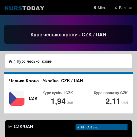
Місто
Валюта
Курс чеської крони - CZK / UAH
Курс чеської крони
Чеська Крона - Україна. CZK / UAH
Курс купівлі
CZK
Курс продажу
CZK
CZK
1,94
2,11
UAH
UAH
CZK/UAH