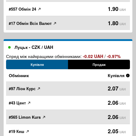
1.90
#557 Обмін 24
UAH
1.80
#17 Обмін Всіх Валют
UAH
Луцьк - CZK / UAH
Спред між найкращими обмінниками:
-0.02 UAH
/
-0.97%
Купівля
Продаж
Обмінник
Купівля
2.07
#97 Ліон Курс
UAH
2.06
#43 Цент
UAH
2.06
#565 Limon Kurs
UAH
2.05
#19 Кеш
UAH