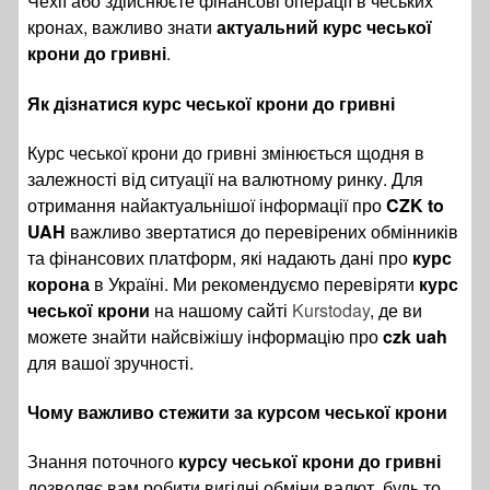
Чехії або здійснюєте фінансові операції в чеських
кронах, важливо знати
актуальний курс чеської
крони до гривні
.
Як дізнатися курс чеської крони до гривні
Курс чеської крони до гривні змінюється щодня в
залежності від ситуації на валютному ринку. Для
отримання найактуальнішої інформації про
CZK to
UAH
важливо звертатися до перевірених обмінників
та фінансових платформ, які надають дані про
курс
корона
в Україні. Ми рекомендуємо перевіряти
курс
чеської крони
на нашому сайті
Kurstoday
, де ви
можете знайти найсвіжішу інформацію про
czk uah
для вашої зручності.
Чому важливо стежити за курсом чеської крони
Знання поточного
курсу чеської крони до гривні
дозволяє вам робити вигідні обміни валют, будь то