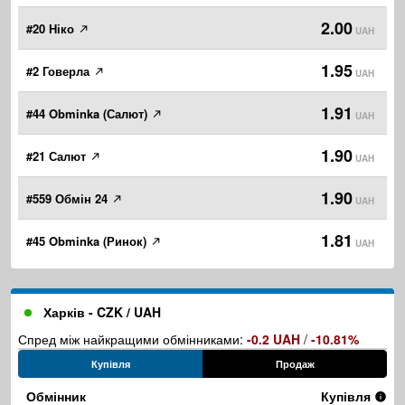
2.00
#20 Ніко
UAH
1.95
#2 Говерла
UAH
1.91
#44 Obminka (Салют)
UAH
1.90
#21 Салют
UAH
1.90
#559 Обмін 24
UAH
1.81
#45 Obminka (Ринок)
UAH
Харків - CZK / UAH
Спред між найкращими обмінниками:
-0.2 UAH
/
-10.81%
Купівля
Продаж
Обмінник
Купівля