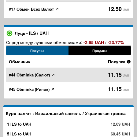
12.50
#17 Обмен Всех Валют
UAH
Луцк - ILS / UAH
Спред между лучшими обменниками:
-2.65 UAH
/
-23.77%
Покупка
Продажа
Обменник
Покупка
11.15
#44 Obminka (Салют)
UAH
11.15
#45 Obminka (Ринок)
UAH
Курс валют : Израильский шекель / Украинская гривна
1 ILS to UAH
12.09 UAH
5 ILS to UAH
60.45 UAH