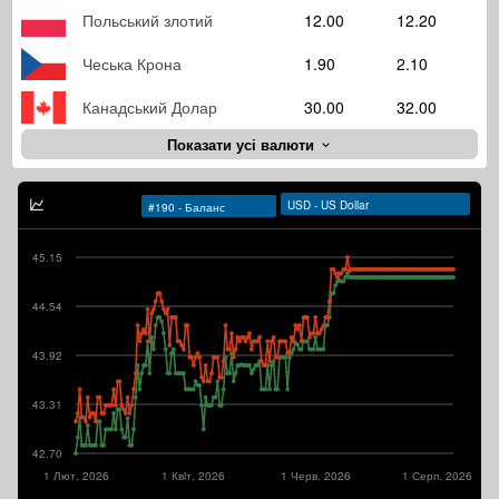
Польський злотий
12.00
12.20
Чеська Крона
1.90
2.10
Канадський Долар
30.00
32.00
Показати усі валюти
45.15
44.54
43.92
43.31
42.70
1 Лют. 2026
1 Квiт. 2026
1 Черв. 2026
1 Серп. 2026