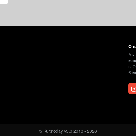
О н
Мы
ком
в У
бол
© Kurstoday v3.0 2018 - 2026