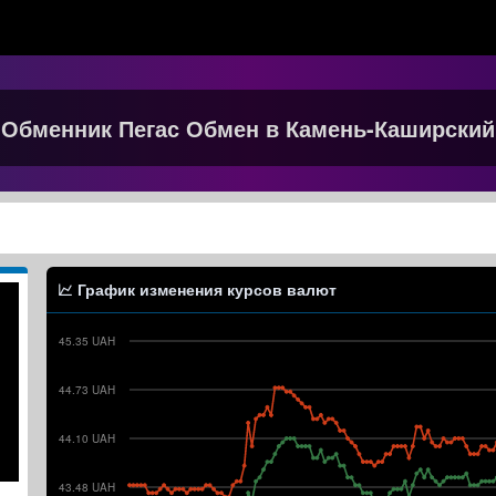
Обменник Пегас Обмен в Камень-Каширский
График изменения курсов валют
45.35 UAH
44.73 UAH
44.10 UAH
43.48 UAH