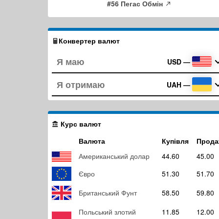
#56 Пегас Обмін
Конвертер валют
USD
—
UAH
—
Курс валют
Валюта
Купівля
Прода
Американський долар
44.60
45.00
Євро
51.30
51.70
Британський Фунт
58.50
59.80
Польський злотий
11.85
12.00