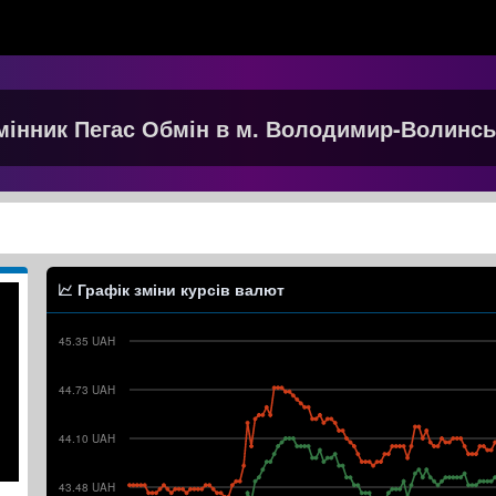
інник Пегас Обмін в м. Володимир-Волинс
Графік зміни курсів валют
45.35 UAH
44.73 UAH
44.10 UAH
43.48 UAH