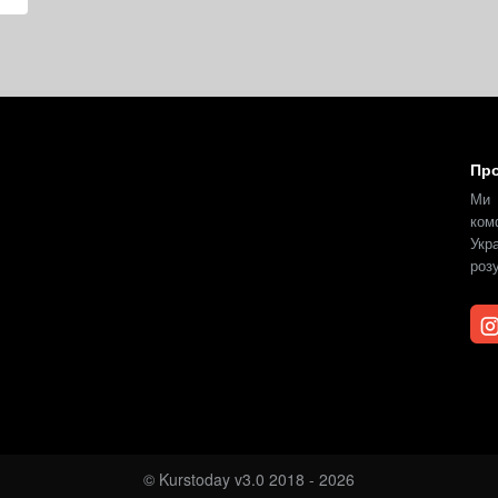
Про
Ми 
ком
Укр
роз
© Kurstoday v3.0 2018 - 2026