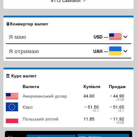
#112 Cashalot
Конвертер валют
USD
—
UAH
—
Курс валют
Валюта
Купівля
Продаж
Американський долар
44.60
44.90
+0.05
Євро
51.50
51.65
+0.1
+0.1
Польський злотий
11.85
11.92
+0.02