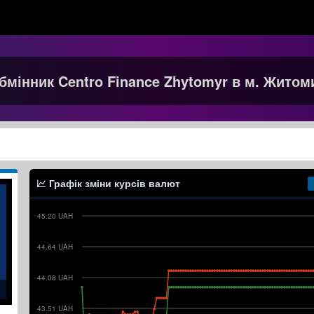
бмінник Centro Finance Zhytomyr в м. Житом
Графік зміни курсів валют
45.20 UAH
44.64 UAH
44.08 UAH
43.51 UAH