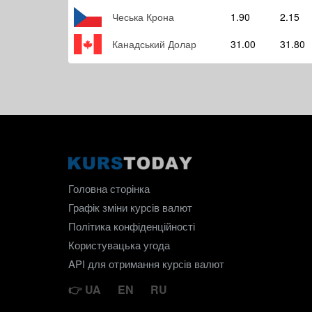
Чеська Крона
1.90
2.15
Канадський Долар
31.00
31.80
Головна сторінка
Графік зміни курсів валют
Політика конфіденційності
Користувацька угода
API для отримання курсів валют
UA
EN
RU