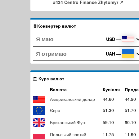
#434 Centro Finance Zhytomyr
Конвертер валют
USD
—
UAH
—
Курс валют
Валюта
Купівля
Прода
Американський долар
44.60
44.90
Євро
51.30
51.70
Британський Фунт
59.10
60.10
Польський злотий
11.75
11.90