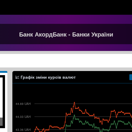
Банк АкордБанк - Банки України
Графік зміни курсів валют
44.69 UAH
44.03 UAH
43.36 UAH