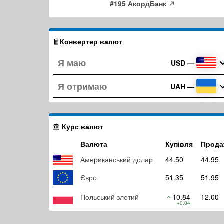
#195 АкордБанк
Конвертер валют
USD
—
UAH
—
Курс валют
Валюта
Купівля
Прода
Американський долар
44.50
44.95
Євро
51.35
51.95
Польський злотий
10.84
12.00
+0.04