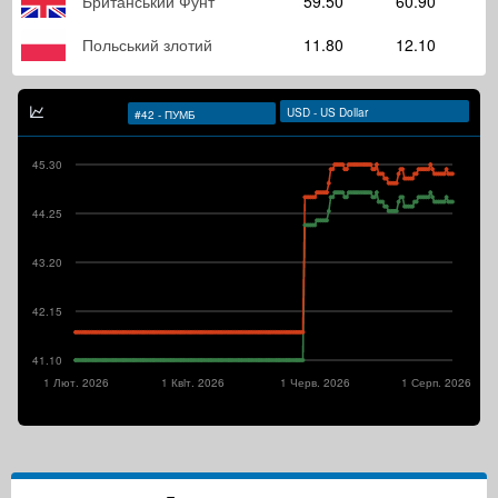
Британський Фунт
59.50
60.90
Польський злотий
11.80
12.10
45.30
44.25
43.20
42.15
41.10
1 Лют. 2026
1 Квiт. 2026
1 Черв. 2026
1 Серп. 2026