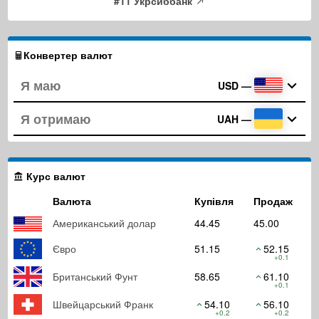
#11 Укрсиббанк
Конвертер валют
USD
—
UAH
—
Курс валют
Валюта
Купівля
Продаж
Американський долар
44.45
45.00
Євро
51.15
52.15
+0.1
Британський Фунт
58.65
61.10
+0.1
Швейцарський Франк
54.10
56.10
+0.2
+0.2