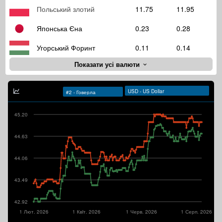
Польський злотий
11.75
11.95
Японська Єна
0.23
0.28
Угорський Форинт
0.11
0.14
Показати усі валюти
45.20
44.63
44.06
43.49
42.92
1 Лют. 2026
1 Квiт. 2026
1 Черв. 2026
1 Серп. 2026