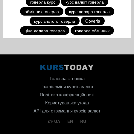
говерла курс
курс валют говерла
обмінник говерла
курс долара говерла
курс злотого говерла
Goverla
ціна долара говерла
говерла обмінник
Головна сторінка
Графік зміни курсів валют
Політика конфіденційності
Користувацька угода
API для отримання курсів валют
UA
EN
RU