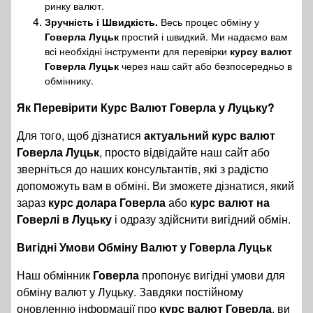
ринку валют.
Зручність і Швидкість.
Весь процес обміну у
Говерла Луцьк
простий і швидкий. Ми надаємо вам
всі необхідні інструменти для перевірки
курсу валют
Говерла Луцьк
через наш сайт або безпосередньо в
обміннику.
Як Перевірити Курс Валют Говерла у Луцьку?
Для того, щоб дізнатися
актуальний курс валют
Говерла Луцьк
, просто відвідайте наш сайт або
зверніться до наших консультантів, які з радістю
допоможуть вам в обміні. Ви зможете дізнатися, який
зараз
курс долара Говерла
або
курс валют на
Говерлі в Луцьку
і одразу здійснити вигідний обмін.
Вигідні Умови Обміну Валют у Говерла Луцьк
Наш обмінник
Говерла
пропонує вигідні умови для
обміну валют у Луцьку. Завдяки постійному
оновленню інформації про
курс валют Говерла
, ви