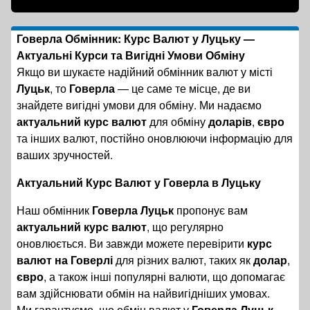
Говерла Обмінник: Курс Валют у Луцьку —
Актуальні Курси та Вигідні Умови Обміну
Якщо ви шукаєте надійний обмінник валют у місті
Луцьк
, то
Говерла
— це саме те місце, де ви
знайдете вигідні умови для обміну. Ми надаємо
актуальний курс валют
для обміну
доларів
,
євро
та інших валют, постійно оновлюючи інформацію для
ваших зручностей.
Актуальний Курс Валют у Говерла в Луцьку
Наш обмінник
Говерла Луцьк
пропонує вам
актуальний курс валют
, що регулярно
оновлюється. Ви завжди можете перевірити
курс
валют на Говерлі
для різних валют, таких як
долар
,
євро
, а також інші популярні валюти, що допомагає
вам здійснювати обмін на найвигідніших умовах.
Ми гарантуємо, що обмін валют у
Говерла Луцьк