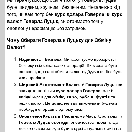
буде швидким, зручним і безпечним. Незалежно від
того, чи вам потрібен
курс долара Говерла
чи
курс
валют Говерла Луцьк
, ви отримаєте точну і
оновлену інформацію без затримок.
Чому Обирати Говерла в Луцьку для Обміну
Валют?
Надійність і Безпека.
Ми гарантуємо прозорість і
безпеку всіх фінансових операцій. Ви можете бути
впевнені, що ваші обміни валют відбудуться без будь-
яких проблем.
Широкий Асортимент Валют.
У
Говерла Луцьк
ви
знайдете не тільки
курс долара Говерла
, але й
вигідні курси для обміну
євро
,
рублів
,
фунтів
та
інших валют. Це дозволяє вам виконувати будь-які
необхідні операції в одному місці.
Оновлення Курсів в Реальному Часі.
Курс валют у
Говерла Луцьк сьогодні
оновлюється щодня, що
дозволяє вам завжди бути в курсі актуальних змін на