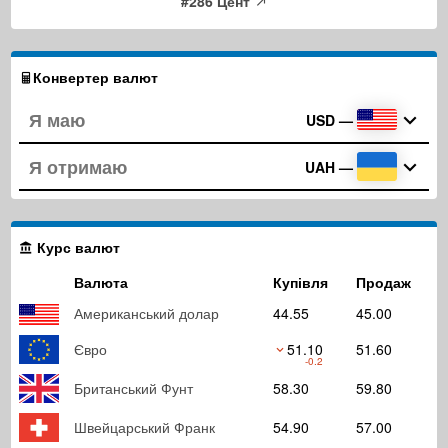
#286 Цент
Конвертер валют
USD
—
UAH
—
Курс валют
Валюта
Купівля
Продаж
Американський долар
44.55
45.00
Євро
51.10
51.60
-0.2
Британський Фунт
58.30
59.80
Швейцарський Франк
54.90
57.00