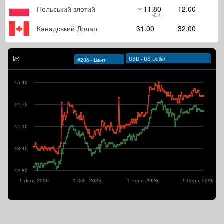
Польський злотий
11.80
12.00
-0.1
Канадський Долар
31.00
32.00
45.40
44.75
44.10
43.45
42.80
1 Лют. 2026
1 Квiт. 2026
1 Черв. 2026
1 Серп. 2026